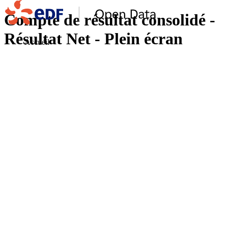
Compte de résultat consolidé -
Résultat Net - Plein écran
Accueil