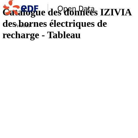
Catalogue des données IZIVIA
des bornes électriques de
Accueil
recharge - Tableau