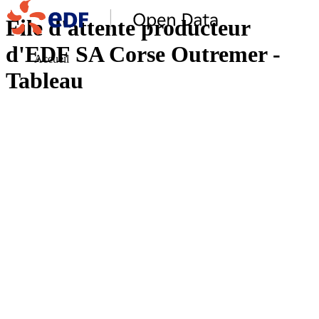
File d'attente producteur
d'EDF SA Corse Outremer -
Accueil
Tableau