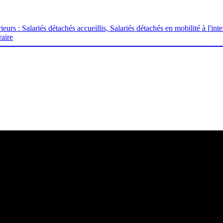
eurs : Salariés détachés accueillis, Salariés détachés en mobilité à l'i
raire