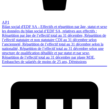
API
Bilan social d'EDF SA - Effectifs et répartition par âge, statut et sexe
les données du bilan social d’EDF SA, relatives aux effectifs :
Répartition par âge de l’effectif total au 31 décembre, Répartition de
l’effectif statutaire et non statutaire CDI au 31 décembre selon
l’ancienneté, Répartition de l’effectif total au 31 décembre selon la
nationalité, Répartition de l’effectif total au 31 décembre selon une
structure de qualification détaillée et par statut et par sexe,
Répartition de l’effectif total au 31 décembre par plage M3E,
Embauches de salariés de moins de 25 ans, Démissions